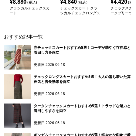
¥
8,880
¥
4,840
¥
4,420
(税込)
(税込)
(税込
クラシカルチェックスカ
チェックスカート クラ
チェックスカー
ート
シカルチェックロングス
ークプリーツチ
カート
ングスカート
おすすめ記事一覧
赤チェックスカートおすすめ5選！コーデが華やぐ存在感と
着回し力を両立
更新日
2026-06-18
チェックロングスカートおすすめ5選！大人の落ち着いた雰
囲気と脚長効果を両立
更新日
2026-06-18
タータンチェックスカートおすすめ5選！トラッドな魅力と
着回しやすさを両立
更新日
2026-06-18
ギンガムチェックスカートおすすめ5選！軽やかな印象で着