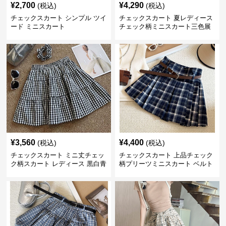
¥
2,700
¥
4,290
(税込)
(税込)
チェックスカート シンプル ツイ
チェックスカート 夏レディース
ード ミニスカート
チェック柄ミニスカート三色展
開
¥
3,560
¥
4,400
(税込)
(税込)
チェックスカート ミニ丈チェッ
チェックスカート 上品チェック
ク柄スカート レディース 黒白青
柄プリーツミニスカート ベルト
格子 2色展開
付き