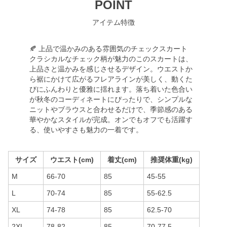
POINT
アイテム特徴
🍂 上品で温かみのある雰囲気のチェックスカート
クラシカルなチェック柄が魅力のこのスカートは、
上品さと温かみを感じさせるデザイン。ウエストか
ら裾にかけて広がるフレアラインが美しく、動くた
びにふんわりと優雅に揺れます。落ち着いた色合い
が秋冬のコーディネートにぴったりで、シンプルな
ニットやブラウスと合わせるだけで、季節感のある
華やかなスタイルが完成。オンでもオフでも活躍す
る、使いやすさも魅力の一着です。
サイズ
ウエスト(cm)
着丈(cm)
推奨体重(kg)
M
66-70
85
45-55
L
70-74
85
55-62.5
XL
74-78
85
62.5-70
2XL
78-82
85
70-77.5