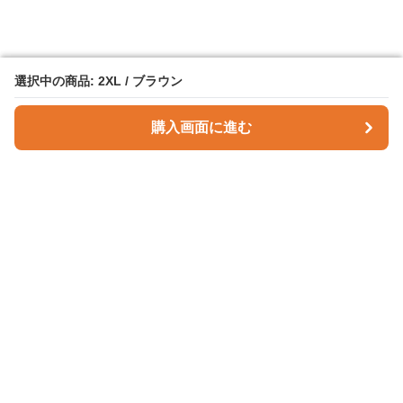
選択中の商品: 2XL / ブラウン
選択中の商品: 2XL / ブラウン
購入画面に進む
購入画面に進む
Checky Style
について