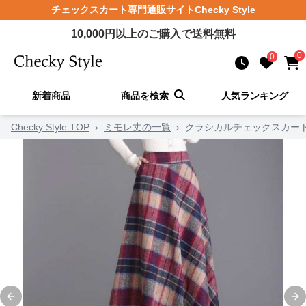
チェックスカート
専門通販サイト
Checky Style
10,000
円以上のご購入で送料無料
0
0
新着商品
商品を検索
人気ランキング
Checky Style TOP
›
ミモレ丈の一覧
›
クラシカルチェックスカー
Previous slide
Ne