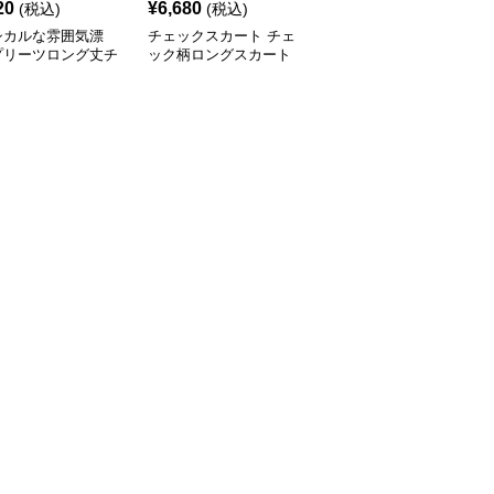
20
¥
6,680
¥
6,760
(税込)
(税込)
(税込)
シカルな雰囲気漂
チェックスカート チェ
チェックスカート チェ
プリーツロング丈チ
ック柄ロングスカート
ック柄ロング丈フレアス
ク柄スカート
体型カバー 大人カジュ
カート ウエストゴム全6
アル 全色展開
色