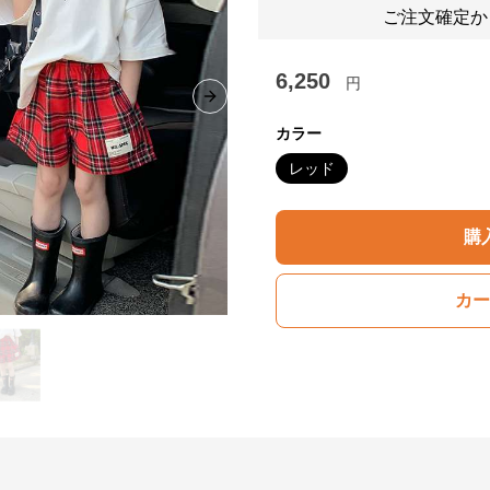
ご注文確定か
6,250
円
Next slide
カラー
レッド
購
カー