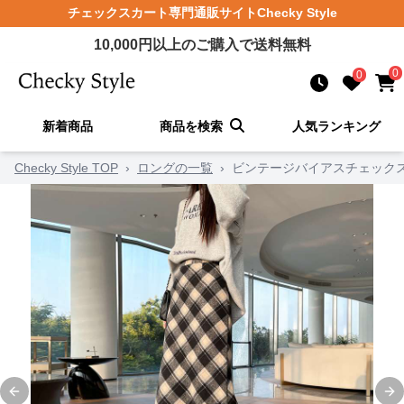
チェックスカート
専門通販サイト
Checky Style
10,000
円以上のご購入で送料無料
0
0
新着商品
商品を検索
人気ランキング
Checky Style TOP
›
ロングの一覧
›
ビンテージバイアスチェック
Previous slide
Ne