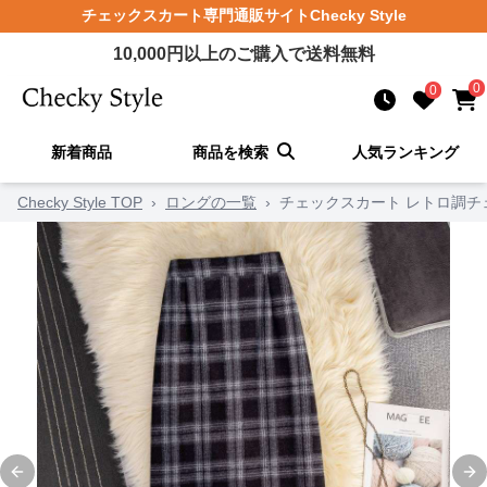
チェックスカート
専門通販サイト
Checky Style
10,000
円以上のご購入で送料無料
0
0
新着商品
商品を検索
人気ランキング
Checky Style TOP
›
ロングの一覧
›
チェックスカート レトロ調チ
Previous slide
Ne