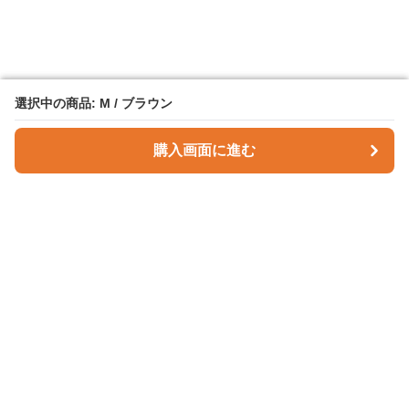
選択中の商品: M / ブラウン
選択中の商品: M / ブラウン
購入画面に進む
購入画面に進む
Checky Style
について