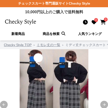
チェックスカート
専門通販サイト
Checky Style
10,000
円以上のご購入で送料無料
0
0
新着商品
商品を検索
人気ランキング
Checky Style TOP
›
ミモレ丈の一覧
›
ミディ丈チェックスカート 
Previous slide
Ne