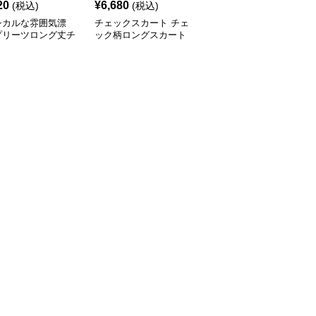
20
¥
6,680
¥
6,760
(税込)
(税込)
(税込)
シカルな雰囲気漂
チェックスカート チェ
チェックスカート チェ
プリーツロング丈チ
ック柄ロングスカート
ック柄ロング丈フレアス
ク柄スカート
体型カバー 大人カジュ
カート ウエストゴム全6
アル 全色展開
色