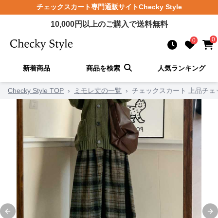
チェックスカート
専門通販サイト
Checky Style
10,000
円以上のご購入で送料無料
0
0
新着商品
商品を検索
人気ランキング
Checky Style TOP
›
ミモレ丈の一覧
›
チェックスカート 上品チェ
Previous slide
Ne