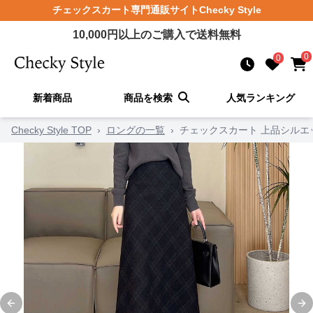
チェックスカート
専門通販サイト
Checky Style
10,000
円以上のご購入で送料無料
0
0
新着商品
商品を検索
人気ランキング
Checky Style TOP
›
ロングの一覧
›
チェックスカート 上品シルエ
Previous slide
Ne