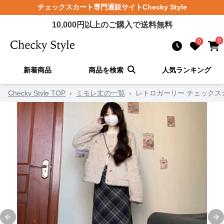
チェックスカート
専門通販サイト
Checky Style
10,000
円以上のご購入で送料無料
0
0
新着商品
商品を検索
人気ランキング
Checky Style TOP
›
ミモレ丈の一覧
›
レトロガーリー チェックス
Previous slide
Ne