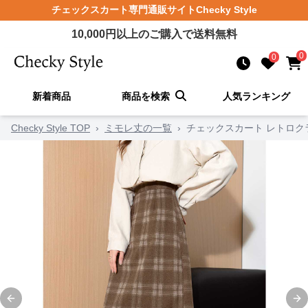
チェックスカート
専門通販サイト
Checky Style
10,000
円以上のご購入で送料無料
0
0
新着商品
商品を検索
人気ランキング
Checky Style TOP
›
ミモレ丈の一覧
›
チェックスカート レトロク
Previous slide
Ne