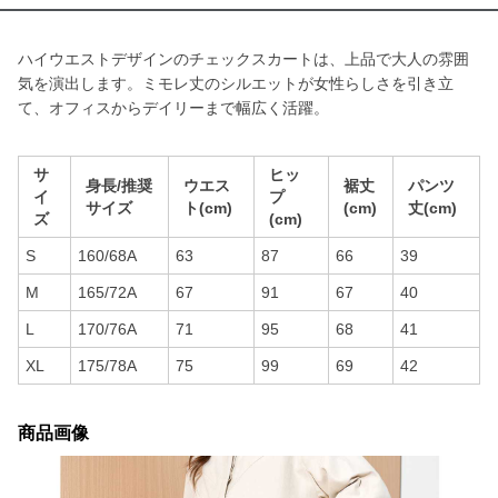
ハイウエストデザインのチェックスカートは、上品で大人の雰囲
気を演出します。ミモレ丈のシルエットが女性らしさを引き立
て、オフィスからデイリーまで幅広く活躍。
サ
ヒッ
身長/推奨
ウエス
裾丈
パンツ
イ
プ
サイズ
ト(cm)
(cm)
丈(cm)
ズ
(cm)
S
160/68A
63
87
66
39
M
165/72A
67
91
67
40
L
170/76A
71
95
68
41
XL
175/78A
75
99
69
42
商品画像