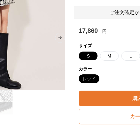
ご注文確定か
17,860
円
Next slide
サイズ
S
M
L
カラー
レッド
購
カー