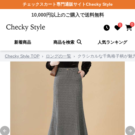
チェックスカート
専門通販サイト
Checky Style
10,000
円以上のご購入で送料無料
0
0
新着商品
商品を検索
人気ランキング
Checky Style TOP
›
ロングの一覧
›
クラシカルな千鳥格子柄が魅
Previous slide
Ne