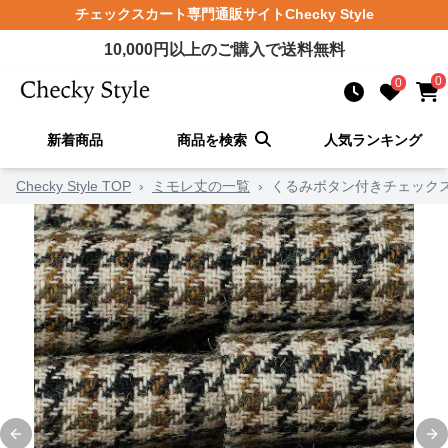
チェックスカート
専門通販サイト
Checky Style
10,000
円以上のご購入で送料無料
0
0
新着商品
商品を検索
人気ランキング
Checky Style TOP
›
ミモレ丈の一覧
›
くるみボタン付きチェック
Previous slide
Ne