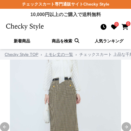
チェックスカート
専門通販サイト
Checky Style
10,000
円以上のご購入で送料無料
0
0
新着商品
商品を検索
人気ランキング
Checky Style TOP
›
ミモレ丈の一覧
›
チェックスカート 上品な千
Previous slide
Ne