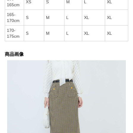
XS
S
M
L
XL
165cm
165-
S
M
L
XL
XL
170cm
170-
S
M
L
XL
XL
175cm
商品画像