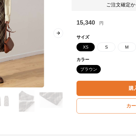
ご注文確定か
15,340
円
Next slide
サイズ
XS
S
M
カラー
ブラウン
購
カー