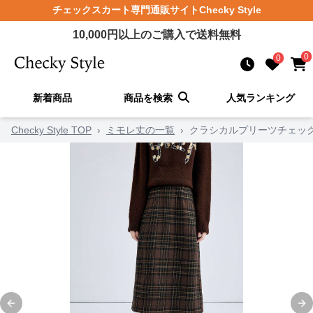
チェックスカート
専門通販サイト
Checky Style
10,000
円以上のご購入で送料無料
0
0
新着商品
商品を検索
人気ランキング
Checky Style TOP
›
ミモレ丈の一覧
›
クラシカルプリーツチェッ
Previous slide
Ne