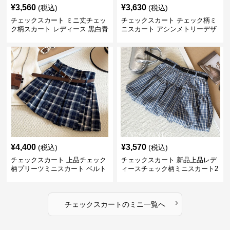
¥
3,560
¥
3,630
(税込)
(税込)
チェックスカート ミニ丈チェッ
チェックスカート チェック柄ミ
ク柄スカート レディース 黒白青
ニスカート アシンメトリーデザ
格子 2色展開
イン レディース
¥
4,400
¥
3,570
(税込)
(税込)
チェックスカート 上品チェック
チェックスカート 新品上品レデ
柄プリーツミニスカート ベルト
ィースチェック柄ミニスカート2
付き
色展開
›
チェックスカート
の
ミニ
一覧へ