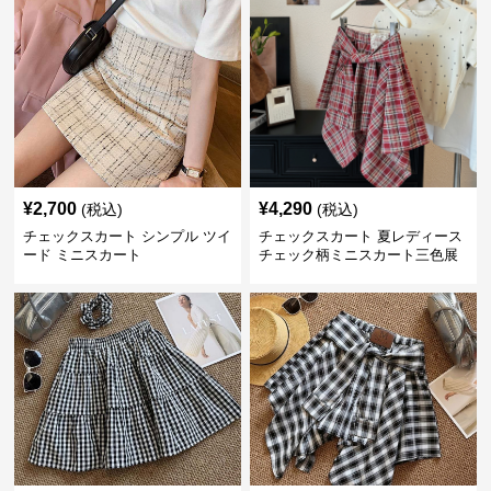
¥
2,700
¥
4,290
(税込)
(税込)
チェックスカート シンプル ツイ
チェックスカート 夏レディース
ード ミニスカート
チェック柄ミニスカート三色展
開