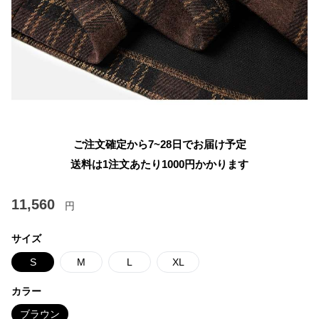
ご注文確定から7~28日でお届け予定
送料は1注文あたり
1000
円かかります
11,560
円
サイズ
S
M
L
XL
カラー
ブラウン