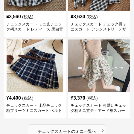
¥
3,560
¥
3,630
(税込)
(税込)
チェックスカート ミニ丈チェッ
チェックスカート チェック柄ミ
ク柄スカート レディース 黒白青
ニスカート アシンメトリーデザ
格子 2色展開
イン レディース
¥
4,400
¥
3,370
(税込)
(税込)
チェックスカート 上品チェック
チェックスカート 可愛いチェッ
柄プリーツミニスカート ベルト
ク柄ミニ丈ティアード裾スカー
付き
ト
›
チェックスカート
の
ミニ
一覧へ