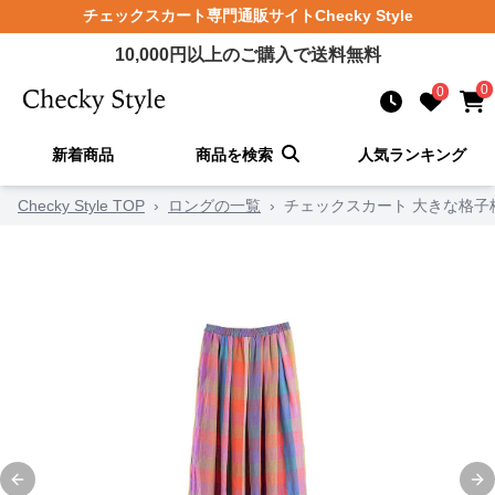
チェックスカート
専門通販サイト
Checky Style
10,000
円以上のご購入で送料無料
0
0
新着商品
商品を検索
人気ランキング
Checky Style TOP
›
ロングの一覧
›
チェックスカート 大きな格子
Previous slide
Ne