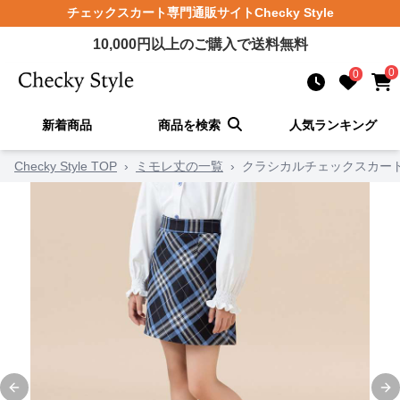
チェックスカート
専門通販サイト
Checky Style
10,000
円以上のご購入で送料無料
0
0
新着商品
商品を検索
人気ランキング
Checky Style TOP
›
ミモレ丈の一覧
›
クラシカルチェックスカー
Previous slide
Ne