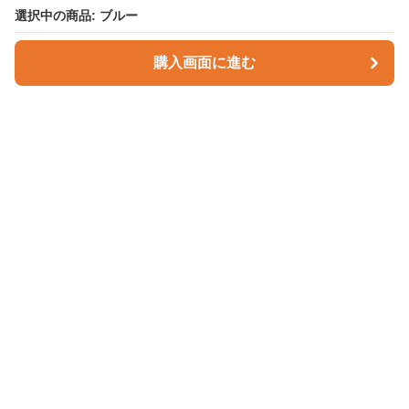
選択中の商品: ブルー
選択中の商品: ブルー
購入画面に進む
購入画面に進む
Checky Style
について
会社概要
利用規約