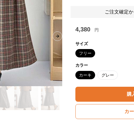
ご注文確定か
4,380
円
Next slide
サイズ
フリー
カラー
カーキ
グレー
購
カー