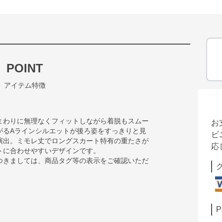
POINT
アイテム特徴
まわりに無理なくフィットしながら着脱もスムー
お
がるAラインシルエットが後ろ姿をすっきりと見
ビ
演出。ミモレ丈でロングスカート特有の重たさが
応
トに合わせやすいデザインです。
つきましては、商品タグ等の表示をご確認いただ
P