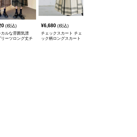
20
¥
6,680
¥
6,760
(税込)
(税込)
(税込)
シカルな雰囲気漂
チェックスカート チェ
チェックスカート チェ
プリーツロング丈チ
ック柄ロングスカート
ック柄ロング丈フレアス
ク柄スカート
体型カバー 大人カジュ
カート ウエストゴム全6
アル 全色展開
色