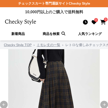
チェックスカート
専門通販サイト
Checky Style
10,000
円以上のご購入で送料無料
0
0
新着商品
商品を検索
人気ランキング
Checky Style TOP
›
ミモレ丈の一覧
›
レトロな優しみチェックス
Previous slide
Ne