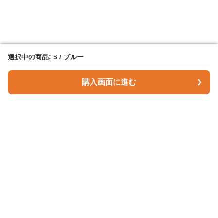
選択中の商品: S / ブルー
選択中の商品: S / ブルー
購入画面に進む
購入画面に進む
Checky Style
について