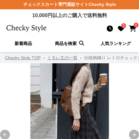
チェックスカート
専門通販サイト
Checky Style
10,000
円以上のご購入で送料無料
0
0
新着商品
商品を検索
人気ランキング
Checky Style TOP
›
ミモレ丈の一覧
›
伝統柄織り レトロチェック
Previous slide
Ne