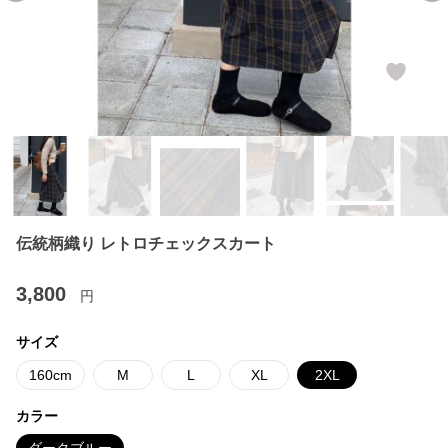
伝統柄織り レトロチェックスカート
3,800
円
サイズ
160cm
M
L
XL
2XL
カラー